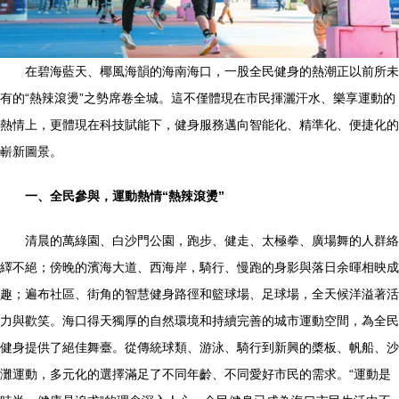
在碧海藍天、椰風海韻的海南海口，一股全民健身的熱潮正以前所未
有的“熱辣滾燙”之勢席卷全城。這不僅體現在市民揮灑汗水、樂享運動的
熱情上，更體現在科技賦能下，健身服務邁向智能化、精準化、便捷化的
嶄新圖景。
一、全民參與，運動熱情“熱辣滾燙”
清晨的萬綠園、白沙門公園，跑步、健走、太極拳、廣場舞的人群絡
繹不絕；傍晚的濱海大道、西海岸，騎行、慢跑的身影與落日余暉相映成
趣；遍布社區、街角的智慧健身路徑和籃球場、足球場，全天候洋溢著活
力與歡笑。海口得天獨厚的自然環境和持續完善的城市運動空間，為全民
健身提供了絕佳舞臺。從傳統球類、游泳、騎行到新興的槳板、帆船、沙
灘運動，多元化的選擇滿足了不同年齡、不同愛好市民的需求。“運動是