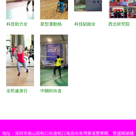
身科技服務
服務的新路
科技服務賦
務助力健康
新標桿
徑
能健康生活
未來
科技助力全
新型運動熱
科技賦能全
西北研究院
民健身 淄
潮來襲!宏
民健身 北
第二屆職工
博市第十屆
愿瞰藍天
京維艾狄爾
乒乓球賽
全民健身運
——“歷城
創新智能服
科技報國七
動會氣排球
區全民健身
務解決方案
十載，全民
線上交流活
航模賽”科
健身強國夢
動在淄川圓
技對決譜新
滿舉行
篇
全民健身日
中關村街道
福利之外，
積極參與
三大科技服
2020年全
務新動向引
民健身日活
領健康生活
動 科技服
地址：深圳市南山區蛇口街道蛇口海昌街海灣廣場豐華閣、豐盛閣裙樓