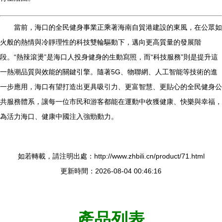
當前，海口的全民健身事業正乘著海南自貿港建設的東風，在公眾如
火般的熱情與冷靜理性的科技雙輪驅動下，邁向更高質量的發展階
段。“熱辣滾燙”是海口人投身健身的生動寫照，而“科技服務”則是提升這
一熱潮品質與效能的關鍵引擎。隨著5G、物聯網、人工智能等技術的進
一步應用，海口有望打造出更具吸引力、更富智慧、更貼心的全民健身公
共服務體系，讓每一位市民和游客都能在運動中收獲健康、快樂與幸福，
為活力海口、健康中國注入強勁動力。
如若轉載，請注明出處：http://www.zhbili.cn/product/71.html
更新時間：2026-08-04 00:46:16
產品列表