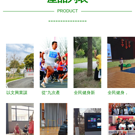
PRODUCT
----------------
以文興業謀
從“九次產
全民健身新
全民健身，
發展 以文
業”理論看
風尚 主題
活力中國
潤城展新顏
成都“西
定向賽在龍
達標測驗賽
——高平市
控”發展 全
潭中湖公園
火熱進行
打造全民健
民健身科技
點燃激情，
中，科技服