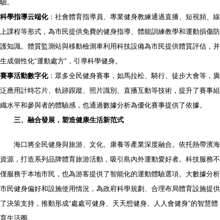
驗。
科學指導云端化
：社會體育指導員、專業健身教練通過直播、短視頻、線
上課程等形式，為市民提供免費的健身指導、體能訓練教學和運動損傷防
護知識。體質監測站與移動檢測車利用科技設備為市民提供體質評估，并
生成個性化“運動處方”，引導科學健身。
賽事活動數字化
：眾多全民健身賽事，如馬拉松、騎行、徒步大會等，廣
泛應用計時芯片、軌跡跟蹤、照片識別、直播互動等技術，提升了賽事組
織水平和參與者的體驗感，也通過數據分析為優化賽事提供了依據。
三、融合發展，塑造健康生活新范式
海口將全民健身與旅游、文化、康養等產業深度融合。依托熱帶濱海
資源，打造系列品牌體育旅游活動，吸引島內外運動愛好者。科技服務不
僅服務于本地市民，也為游客提供了智能化的運動體驗選項。大數據分析
市民健身偏好和設施使用情況，為政府科學規劃、合理布局體育設施提供
了決策支持，推動形成“處處可健身、天天想健身、人人會健身”的智慧體
育生活圈。