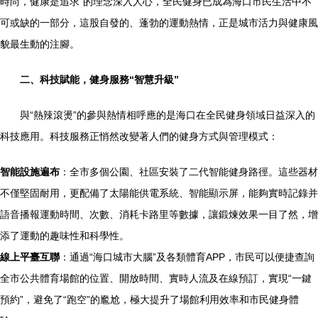
時尚，健康是追求”的理念深入人心，全民健身已成為海口市民生活中不
可或缺的一部分，這股自發的、蓬勃的運動熱情，正是城市活力與健康風
貌最生動的注腳。
二、科技賦能，健身服務“智慧升級”
與“熱辣滾燙”的參與熱情相呼應的是海口在全民健身領域日益深入的
科技應用。科技服務正悄然改變著人們的健身方式與管理模式：
智能設施遍布
：全市多個公園、社區安裝了二代智能健身路徑。這些器材
不僅堅固耐用，更配備了太陽能供電系統、智能顯示屏，能夠實時記錄并
語音播報運動時間、次數、消耗卡路里等數據，讓鍛煉效果一目了然，增
添了運動的趣味性和科學性。
線上平臺互聯
：通過“海口城市大腦”及各類體育APP，市民可以便捷查詢
全市公共體育場館的位置、開放時間、實時人流及在線預訂，實現“一鍵
預約”，避免了“跑空”的尷尬，極大提升了場館利用效率和市民健身體