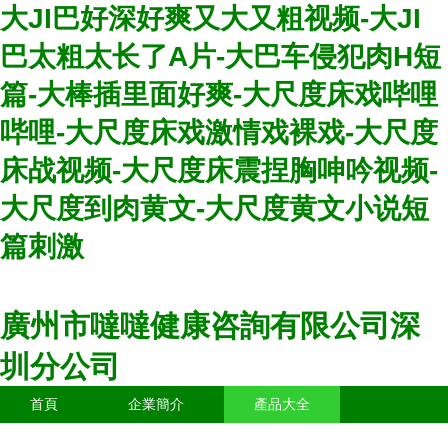
大JI巴好深好爽又大又粗视频-大JI
巴太粗太长了A片-大巴车侵犯肉H短
篇-大棒插里面好爽-大尺度床戏哔哩
哔哩-大尺度床戏激情戏裸戏-大尺度
床战视频-大尺度床震捏胸呻吟视频-
大尺度到肉黄文-大尺度黄文小说短
篇刺激
廣州市噠噠健康咨詢有限公司深
圳分公司
首頁
企業簡介
產品大全
聯系我們
企業信息
訪客留言