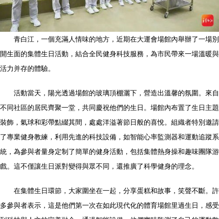
青白江，一個充滿人情味的地方，近期在大運會場館內舉辦了一場別
開生面的集體生日活動，結合全民健身科技服務，為市民帶來一場溫暖與
活力并存的體驗。
活動當天，陽光透過場館的玻璃頂棚灑下，營造出溫馨的氛圍。來自
不同社區的居民齊聚一堂，共同慶祝他們的生日。場館內布置了生日主題
裝飾，氣球和彩帶點綴其間，處處洋溢著節日般的喜悅。組織者特別邀請
了專業健身教練，利用先進的科技設備，如智能心率監測器和運動追蹤系
統，為參與者量身定制了簡單的健身活動，包括集體熱身操和趣味團隊游
戲。這不僅讓生日派對變得與眾不同，還推廣了科學健身的理念。
在集體生日環節，大家圍坐在一起，分享蛋糕和故事，笑聲不斷。許
多參與者表示，這是他們第一次在如此現代化的體育場館里過生日，感受