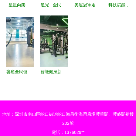
星星向榮
追光 | 全民
奧運冠軍走
科技賦能，
慢行相融
健身“科技
進課堂，點
活力綻放
大型公益倡
范” 智慧賦
燃青少年運
第二屆網約
導活動引領
能，健康同
動熱情——
車司機智能
全民健身科
行
2022年“全
健身大賽在
技服務新風
民健身
長沙點燃全
尚
日”暨青少
民健身新熱
年健身指導
潮
響應全民健
智能健身新
服務活動在
身計劃，智
紀元 24h免
京成功舉行
慧校園健身
費健身房落
房已落地全
戶大江東，
國多所學校
科技賦能全
地址：深圳市南山區蛇口街道蛇口海昌街海灣廣場豐華閣、豐盛閣裙樓
民健康新風
202號
尚
電話：1376029**