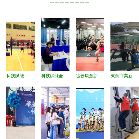
----------------
科技賦能，
科技賦能全
從云康創新
東莞商業新
全民健身
民健身，智
看全民健身
藍海 全民
免費開放引
慧賽事點亮
智能改造如
健身科技服
領健康新時
社區——上
何引領健身
務融合發展
代
海市智能乒
科技服務新
的機遇與挑
乓球賽真新
篇章
戰
站活力開賽