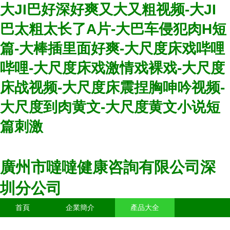
大JI巴好深好爽又大又粗视频-大JI
巴太粗太长了A片-大巴车侵犯肉H短
篇-大棒插里面好爽-大尺度床戏哔哩
哔哩-大尺度床戏激情戏裸戏-大尺度
床战视频-大尺度床震捏胸呻吟视频-
大尺度到肉黄文-大尺度黄文小说短
篇刺激
廣州市噠噠健康咨詢有限公司深
圳分公司
首頁
企業簡介
產品大全
聯系我們
企業信息
訪客留言